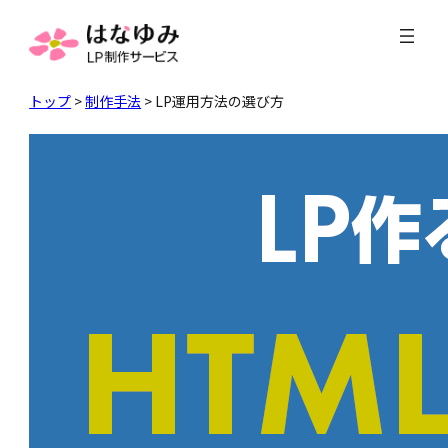
内
容
を
ス
トップ
>
制作手法
>
LP運用方法の選び方
キ
ッ
プ